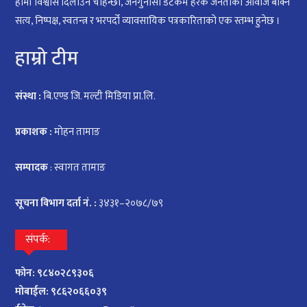
हामी विश्वास दिलाउन चाहन्छौँ, जनगुनासो डटकम हरेक जनताका आवाज बोक्ने
सत्य, निष्पक्ष, स्वतन्त्र र भरपर्दो व्यावसायिक पत्रकारिताको एक स्तम्भ हुनेछ ।
हाम्रो टीम
संस्था :
बि.एण्ड जि. मल्टी मिडिया प्रा.लि.
प्रकाशक :
मोहन तामाङ
सम्पादक
: स्वागत तामाङ
सूचना विभाग दर्ता नं. :
३४३१–२०७८/७९
संपर्क:
फोन: ९८४०२८९३०६
मोबाईल: ९८६२०६६०३९