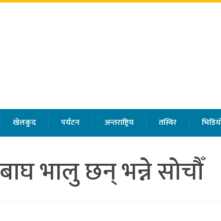
खेलकुद
पर्यटन
अन्तराष्ट्रिय
तस्विर
भिडियो
घ भालु छन् भन्ने सोचौँ