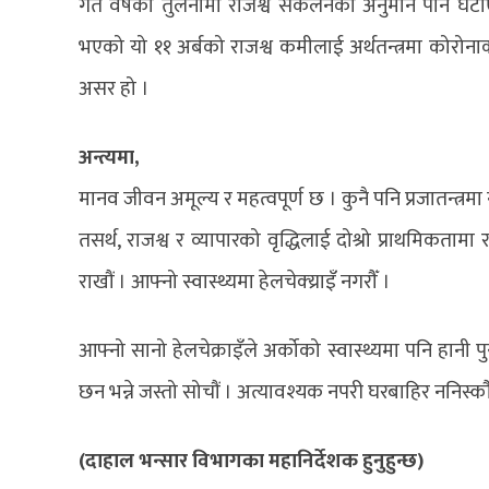
गत वर्षको तुलनामा राजश्व संकलनको अनुमान पनि घट
भएको यो ११ अर्बको राजश्व कमीलाई अर्थतन्त्रमा कोरोनाको प
असर हो ।
अन्त्यमा,
मानव जीवन अमूल्य र महत्वपूर्ण छ । कुनै पनि प्रजातन्त्र
तसर्थ, राजश्व र व्यापारको वृद्धिलाई दोश्रो प्राथमिकता
राखौं । आफ्नो स्वास्थ्यमा हेलचेक्य्राइँ नगरौँ ।
आफ्नो सानो हेलचेक्राइँले अर्कोको स्वास्थ्यमा पनि हान
छन भन्ने जस्तो सोचौं । अत्यावश्यक नपरी घरबाहिर ननिस्कौँ
(दाहाल भन्सार विभागका महानिर्देशक हुनुहुन्छ)