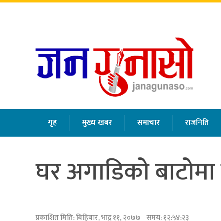
बिहिबार
,
साउन
२१
,
२०८३
गृह
मुख्य खबर
समाचार
राजनिति
घर अगाडिको बाटोमा बा
प्रकाशित मिति:
बिहिबार, भाद्र ११, २०७७
समय: १२:५४:२३