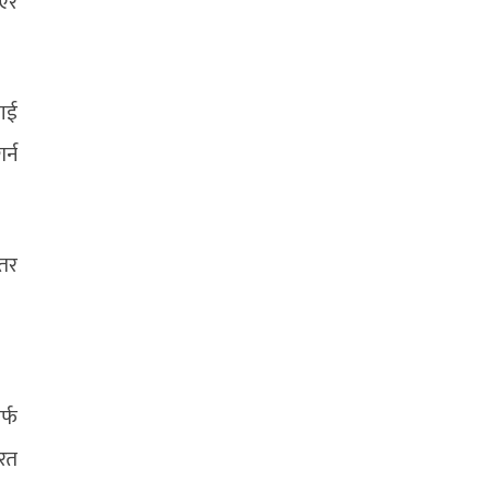
ाएर
लाई
र्न
 तर
र्फ
रत