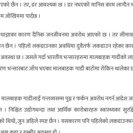
डराएको छैन । तर, डर आवश्यक छ । डर नभएको मानिस काम लाग्दैन भन
कम जोखिममा पार्दछ ।
ेधाज्ञाका कारण दैनिक जनजीवनमा अवरोध आएको छ । तर सीमावर्
ाउन छैन । पहिलो लकडाउनका अवधिमा दुवैतर्फ लकडाउन रहेका का
 अवस्था छ । जसले गर्दा भारतीय भन्सारहरुमा मालबाहक गाडीको ल
कारण भन्सारबाट जाँच भएका मालबाहक गाडी बाटोमा रोकिन थालेका 
लबाहक गाडीलाई गन्तव्यसम्म पुग्न र फर्कन अवरोध नगर्न आदेश ज
 निश्चित उद्योगधन्दा तथा आर्थिक कारोबारहरु स्वास्थ्यका सुरक्
को थियो, जुन अहिले स्पष्ट छैन । यसकारण पनि पहिलेको लकडाउनभन
ि अझ कडा र गम्भीर अवस्था हो ।