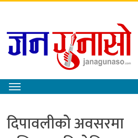
सोमबार
,
साउन
२५
,
२०८३
दिपावलीको अवसरमा