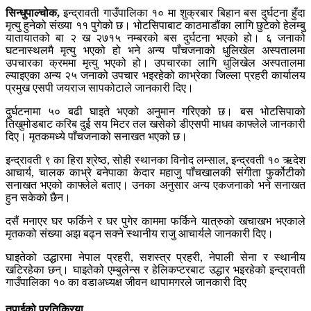
सिन्धुपाल्चोक,
इन्द्रावती गाउँपालिका १० मा शुक्रबार बिहान बस दुर्घटना हुँदा
मृत्यु हुनेको संख्या ११ पुगेको छ। भोटसिपाबाट काठमाडौंका लागि छुटेको हेलम्बु
यातायातको बा २ ख २७१५ नम्बरको बस दुर्घटना भएको हो। ६ जनाको
घटनास्थलमै मृत्यु भएको हो भने अन्य पाँचजनाको धुलिखेल अस्पतालमा
उपचारका क्रममा मृत्यु भएको हो। उपचारका लागि धुलिखेल अस्पतालमा
ल्याइएका अन्य २५ जनाको उपचार भइरहेको काभ्रेका जिल्ला प्रहरी कार्यालय
प्रमुख एसपी जयराज सापकोटाले जानकारी दिए।
दुर्घटनामा ५० बढी घाइते भएको अनुमान गरिएको छ। बस भोटसिपाको
तिखुमोडबाट करिब दुई सय मिटर तल खसेको डीएसपी माधव काफ्लेले जानकारी
दिए। मृतकमध्ये पाँचजनाको सनाखत भएको छ।
इन्द्रावती ९ का हिरा श्रेष्ठ, सोही स्थानका विनोद लम्साल, इन्द्रवती १० ऋदेश
आचार्य, चालक काभ्रे बनेपाका केदार महाजु पाँचखालकी संगीता फुर्कोटीको
सनाखत भएको काफ्लेले बताए। उनका अनुसार अन्य एकजनाको भने सनाखत
हुन सकेको छैन।
दसैं मनाएर घर फर्किने र घर पुगेर काममा फर्किने यात्रुको खचाखभ भएकाले
मृतकको संख्या अझ बढ्न सक्ने स्थानीय राजु आचार्यले जानकारी दिए।
घाइतेको उद्धारमा नेपाल प्रहरी, सशस्त्र प्रहरी, नेपाली सेना र स्थानीय
खटिरहेका छन्। घाइतेको एम्बुलेन्स र हेलिकप्टरबाट उद्धार भइरहेको इन्द्रावती
गाउँपालिका १० का वडाअध्यक्ष जीवन थापामगरले जानकारी दिए
तपाईको प्रतिक्रिया