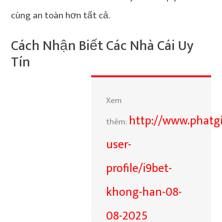
cùng an toàn hơn tất cả.
Cách Nhận Biết Các Nhà Cái Uy
Tín
Xem
http://www.phatg
thêm:
user-
profile/i9bet-
khong-han-08-
08-2025