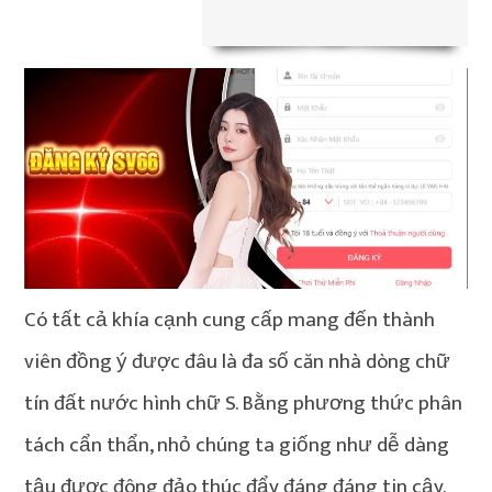
Có tất cả khía cạnh cung cấp mang đến thành
viên đồng ý được đâu là đa số căn nhà dòng chữ
tín đất nước hình chữ S. Bằng phương thức phân
tách cẩn thẩn, nhỏ chúng ta giống như dễ dàng
tậu được đông đảo thúc đẩy đáng đáng tin cậy.