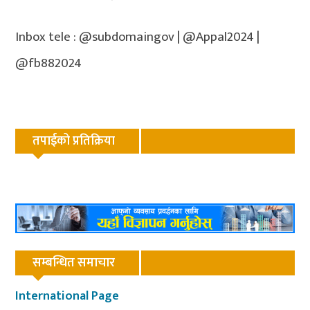
Inbox tele : @subdomaingov | @Appal2024 |
@fb882024
तपाईको प्रतिक्रिया
सम्बन्धित समाचार
International Page