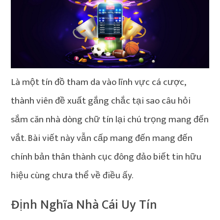
Là một tín đồ tham da vào lĩnh vực cá cược,
thành viên đề xuất gắng chắc tại sao câu hỏi
sắm căn nhà dòng chữ tín lại chú trọng mang đến
vắt. Bài viết này vẫn cấp mang đến mang đến
chính bản thân thành cục đông đảo biết tin hữu
hiệu cùng chưa thể về điều ấy.
Định Nghĩa Nhà Cái Uy Tín