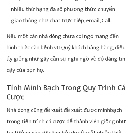
nhiều thứ hạng đa số phương thức chuyển
giao thông như chat trực tiếp, email, Call.
Nếu một căn nhà dòng chưa coi ngó mang đến
hình thức căn bệnh vụ Quý khách hàng hàng, điều
ấy giống như gây cần sự nghi ngờ về độ đáng tin
cậy của bọn họ.
Tính Minh Bạch Trong Quy Trình Cá
Cược
Nhà dòng cũng đề xuất đề xuất được minhbạch
trong tiến trình cá cược để thành viên giống như
tin tưởng vào sự công bởi do của rất nhiều thứ