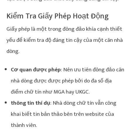
Kiểm Tra Giấy Phép Hoạt Động
Giấy phép là một trong đông đảo khía cạnh thiết
yếu để kiểm tra độ đáng tin cậy của một căn nhà
dòng.
Cơ quan được phép
: Nên ưu tiên đông đảo căn
nhà dòng được được phép bởi do đa số địa
điểm chữ tín như MGA hay UKGC.
thông tin thí dụ
: Nhà dòng chữ tín vẫn công
khai biết tin bản thảo bên trên website của
thành viên.