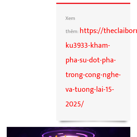
Xem
https://theclaibo
thêm:
ku3933-kham-
pha-su-dot-pha-
trong-cong-nghe-
va-tuong-lai-15-
2025/