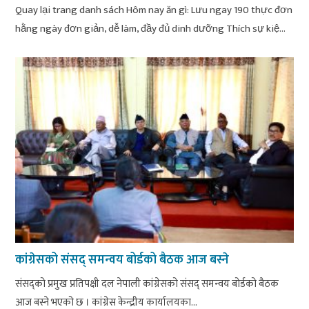
Quay lại trang danh sách Hôm nay ăn gì: Lưu ngay 190 thực đơn
hằng ngày đơn giản, dễ làm, đầy đủ dinh dưỡng Thích sự kiệ...
कांग्रेसको संसद् समन्वय बोर्डको बैठक आज बस्ने
संसद्को प्रमुख प्रतिपक्षी दल नेपाली कांग्रेसको संसद् समन्वय बोर्डको बैठक
आज बस्ने भएको छ । कांग्रेस केन्द्रीय कार्यालयका...