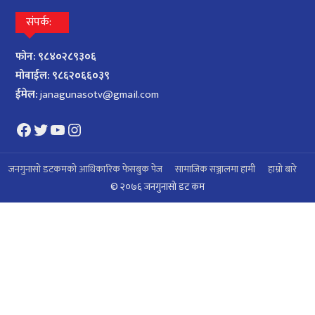
संपर्क:
फोन: ९८४०२८९३०६
मोबाईल: ९८६२०६६०३९
ईमेल:
janagunasotv@gmail.com
Facebook
Twitter
YouTube
Instagram
जनगुनासो डटकमको आधिकारिक फेसबुक पेज
सामाजिक सञ्जालमा हामी
हाम्रो बारे
© २०७६ जनगुनासाे डट कम