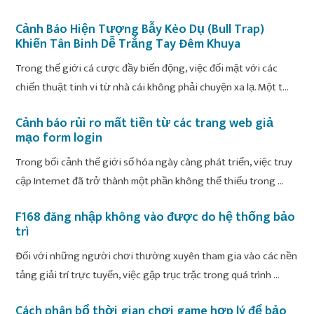
Cảnh Báo Hiện Tượng Bẫy Kèo Dụ (Bull Trap)
Khiến Tân Binh Dễ Trắng Tay Đêm Khuya
Trong thế giới cá cược đầy biến động, việc đối mặt với các
chiến thuật tinh vi từ nhà cái không phải chuyện xa lạ. Một t...
Cảnh báo rủi ro mất tiền từ các trang web giả
mạo form login
Trong bối cảnh thế giới số hóa ngày càng phát triển, việc truy
cập Internet đã trở thành một phần không thể thiếu trong ...
F168 đăng nhập không vào được do hệ thống bảo
trì
Đối với những người chơi thường xuyên tham gia vào các nền
tảng giải trí trực tuyến, việc gặp trục trặc trong quá trình ...
Cách phân bổ thời gian chơi game hợp lý để bảo