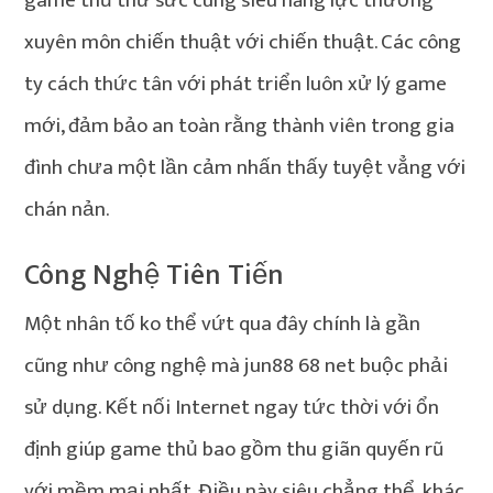
game thủ thử sức cùng siêu năng lực thường
xuyên môn chiến thuật với chiến thuật. Các công
ty cách thức tân với phát triển luôn xử lý game
mới, đảm bảo an toàn rằng thành viên trong gia
đình chưa một lần cảm nhấn thấy tuyệt vẳng với
chán nản.
Công Nghệ Tiên Tiến
Một nhân tố ko thể vứt qua đây chính là gần
cũng như công nghệ mà jun88 68 net buộc phải
sử dụng. Kết nối Internet ngay tức thời với ổn
định giúp game thủ bao gồm thu giãn quyến rũ
với mềm mại nhất. Điều này siêu chẳng thể, khác