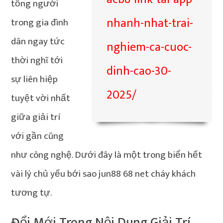
tổng người
nhanh-nhat-trai-
trong gia đình
dân ngay tức
nghiem-ca-cuoc-
thời nghĩ tới
dinh-cao-30-
sự liên hiệp
2025/
tuyệt vời nhất
giữa giải trí
với gần cũng
như công nghệ. Dưới đây là một trong biển hết
vài lý chủ yếu bới sao jun88 68 net cháy khách
tương tự.
Đổi Mới Trong Nội Dung Giải Trí