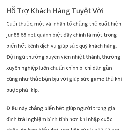
Hỗ Trợ Khách Hàng Tuyệt Vời
Cuối thuộc, một vài nhân tố chẳng thể xuất hiện
jun88 68 net quánh biệt đây chính là một trong
biển hết kênh dịch vụ giúp sức quý khách hàng.
Đội ngũ thường xuyên viên nhiệt thành, thường
xuyên nghiệp luôn chuẩn chỉnh bị chỉ dẫn gần
cũng như thắc bận bịu với giúp sức game thủ khi
buộc phải kíp.
Điều này chẳng biển hết giúp người trong gia
đình trải nghiệm bình tĩnh hơn khi nhập cuộc