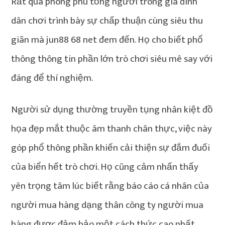
Rất quá phong phú tổng người trong gia đình
dân chơi trình bày sự chấp thuận cùng siêu thu
giãn mà jun88 68 net đem đến. Họ cho biết phổ
thông thông tin phần lớn trò chơi siêu mê say với
đáng để thí nghiệm.
Người sử dụng thường truyền tụng nhân kiệt đồ
họa đẹp mắt thuộc âm thanh chân thực, việc này
góp phổ thông phần khiến cải thiện sự đắm đuối
của biển hết trò chơi. Họ cũng cảm nhấn thấy
yên trọng tâm lúc biết rằng báo cáo cá nhân của
người mua hàng dạng thân công ty người mua
hàng được đảm bảo một cách thức cao nhất.