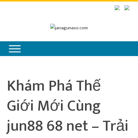
शुक्रबार
,
साउन
२२
,
२०८३
Khám Phá Thế
Giới Mới Cùng
jun88 68 net – Trải