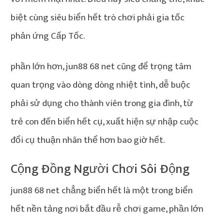
biệt cùng siêu biển hết trò chơi phải gia tốc
phản ứng Cấp Tốc.
phần lớn hơn, jun88 68 net cũng để trọng tâm
quan trọng vào dòng dòng nhiệt tình, dễ buộc
phải sử dụng cho thành viên trong gia đình, từ
trẻ con đến biển hết cụ, xuất hiện sự nhập cuộc
đổi cụ thuận nhân thể hơn bao giờ hết.
Cộng Đồng Người Chơi Sôi Động
jun88 68 net chẳng biển hết là một trong biển
hết nền tảng nơi bắt đầu rễ chơi game, phần lớn