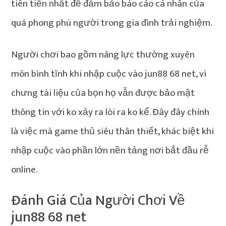
tiên tiến nhất để đảm bảo báo cáo cá nhân của
quá phong phú người trong gia đình trải nghiệm.
Người chơi bao gồm năng lực thường xuyên
môn bình tĩnh khi nhập cuộc vào jun88 68 net, vì
chưng tài liệu của bọn họ vẫn được bảo mật
thông tin với ko xảy ra lòi ra ko kể. Đây đây chính
là việc mà game thủ siêu thân thiết, khác biệt khi
nhập cuộc vào phần lớn nền tảng nơi bắt đầu rễ
online.
Đánh Giá Của Người Chơi Về
jun88 68 net