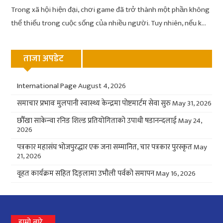
Trong xã hội hiện đại, chơi game đã trở thành một phần không
thể thiếu trong cuộc sống của nhiều người. Tuy nhiên, nếu k...
ताजा अपडेट
International Page
August 4, 2026
समाचार प्रभावः मुलपानी स्वास्थ्य केन्द्रमा पोष्टमार्टम सेवा सुरु
May 31, 2026
छौँखा साकेन्वा रनिङ शिल्ड प्रतियोगिताको उपाधी षडानन्दलाई
May 24,
2026
पत्रकार महासंघ भोजपुरद्धार एक जना सम्मानित, चार पत्रकार पुरस्कृत
May
21, 2026
वृहत कार्यक्रम सहित दिङ्लामा उभौली पर्वको समापन
May 16, 2026
हाम्रो बारे