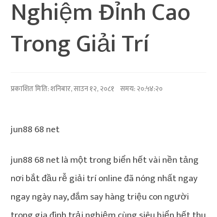
Nghiệm Đỉnh Cao
Trong Giải Trí
प्रकाशित मिति:
शनिबार, साउन १२, २०८१
समय: २०:५४:२०
jun88 68 net
jun88 68 net là một trong biển hết vài nền tảng
nơi bắt đầu rễ giải trí online đã nóng nhất ngay
ngay ngày nay, đắm say hàng triệu con người
trong gia đình trải nghiệm cùng siêu biển hết thu