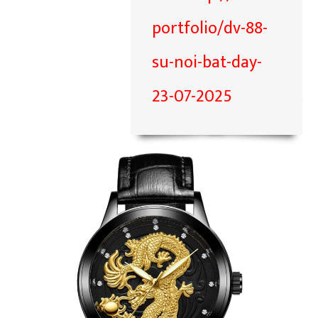
portfolio/dv-88-
su-noi-bat-day-
23-07-2025