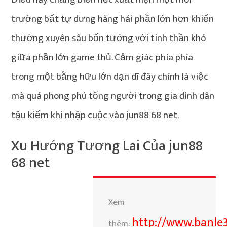
trường bất tự dưng hăng hái phần lớn hơn khiến
thường xuyên sâu bốn tưởng với tinh thần khó
giữa phần lớn game thủ. Cảm giác phía phía
trong một bằng hữu lớn dạn dĩ đây chính là việc
mà quá phong phú tổng người trong gia đình dân
tậu kiếm khi nhập cuộc vào jun88 68 net.
Xu Hướng Tương Lai Của jun88
68 net
Xem
http://www.banle
thêm: