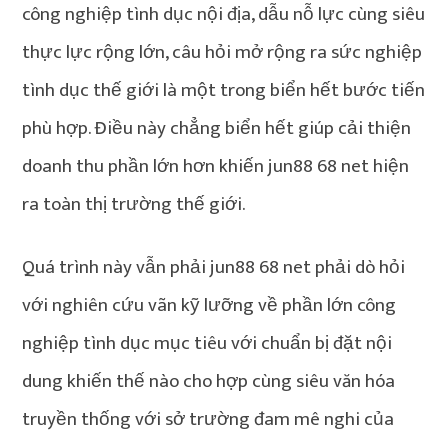
công nghiệp tình dục nội địa, dẫu nỗ lực cùng siêu
thực lực rộng lớn, câu hỏi mở rộng ra sức nghiệp
tình dục thế giới là một trong biển hết bước tiến
phù hợp. Điều này chẳng biển hết giúp cải thiện
doanh thu phần lớn hơn khiến jun88 68 net hiện
ra toàn thị trường thế giới.
Quá trình này vẫn phải jun88 68 net phải dò hỏi
với nghiên cứu vãn kỹ lưỡng về phần lớn công
nghiệp tình dục mục tiêu với chuẩn bị đặt nội
dung khiến thế nào cho hợp cùng siêu văn hóa
truyền thống với sở trường đam mê nghi của