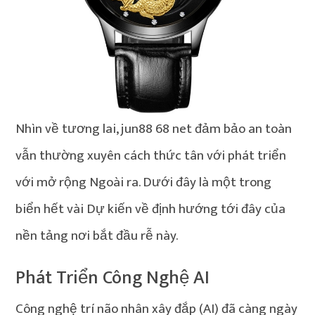
Nhìn về tương lai, jun88 68 net đảm bảo an toàn
vẫn thường xuyên cách thức tân với phát triển
với mở rộng Ngoài ra. Dưới đây là một trong
biển hết vài Dự kiến về định hướng tới đây của
nền tảng nơi bắt đầu rễ này.
Phát Triển Công Nghệ AI
Công nghệ trí não nhân xây đắp (AI) đã càng ngày