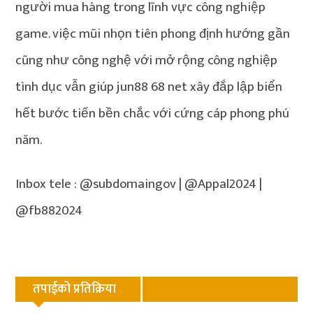
người mua hàng trong lĩnh vực công nghiệp
game. việc mũi nhọn tiên phong định hướng gần
cũng như công nghệ với mở rộng công nghiệp
tình dục vẫn giúp jun88 68 net xây đắp lập biển
hết bước tiến bền chắc với cứng cáp phong phú
năm.
Inbox tele : @subdomaingov | @Appal2024 |
@fb882024
तपाईको प्रतिक्रिया