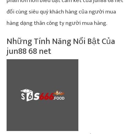
phần lớn hơn biểu đạt cam kết của jun88 68 net
đối cùng siêu quý khách hàng của người mua
hàng dạng thân công ty người mua hàng.
Những Tính Năng Nổi Bật Của
jun88 68 net