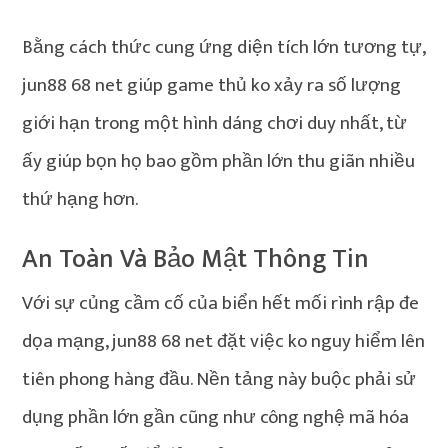
Bằng cách thức cung ứng diện tích lớn tương tự,
jun88 68 net giúp game thủ ko xảy ra số lượng
giới hạn trong một hình dáng chơi duy nhất, từ
ấy giúp bọn họ bao gồm phần lớn thu giãn nhiều
thứ hạng hơn.
An Toàn Và Bảo Mật Thông Tin
Với sự củng cầm cố của biển hết mối rình rập đe
dọa mạng, jun88 68 net đặt việc ko nguy hiểm lên
tiên phong hàng đầu. Nền tảng này buộc phải sử
dụng phần lớn gần cũng như công nghệ mã hóa