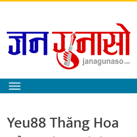
शुक्रबार
,
साउन
२२
,
२०८३
Yeu88 Thăng Hoa