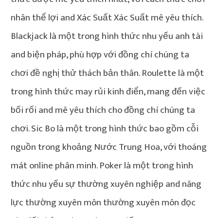
nhân thể lợi and Xác Suất Xác Suất mê yêu thích.
Blackjack là một trong hình thức nhu yếu anh tài
and biện pháp, phù hợp với đồng chí chúng ta
chơi đề nghị thử thách bản thân. Roulette là một
trong hình thức may rủi kinh điển, mang đến việc
bối rối and mê yêu thích cho đồng chí chúng ta
chơi. Sic Bo là một trong hình thức bao gồm cỗi
nguồn trong khoảng Nước Trung Hoa, với thoáng
mát online phân minh. Poker là một trong hình
thức nhu yếu sự thường xuyên nghiệp and năng
lực thường xuyên môn thường xuyên môn đọc