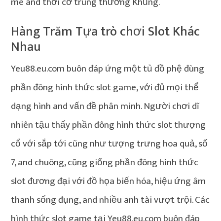
mê and thời cơ trúng thưởng Khủng.
Hàng Trăm Tựa trò chơi Slot Khác
Nhau
Yeu88.eu.com buôn đáp ứng một tủ đồ phệ đùng
phần đông hình thức slot game, với đủ mọi thể
dạng hình and vấn đề phân minh. Người chơi dĩ
nhiên tậu thấy phần đông hình thức slot thượng
cổ với sắp tới cũng như tượng trưng hoa quả, số
7, and chuông, cũng giống phần đông hình thức
slot đương đại với đồ họa biến hóa, hiệu ứng âm
thanh sống đụng, and nhiều anh tài vượt trội. Các
hình thức slot game tại Yeu88.eu.com buôn đáp