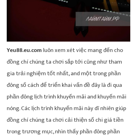
Yeu88.eu.com
luôn xem xét việc mang đến cho
đồng chí chúng ta chơi sắp tới cũng như tham
gia trải nghiệm tốt nhất, and một trong phần
đông số cách để triển khai vấn đề đây là đi qua
phần đông lịch trình khuyến mãi and khuyến mãi
nóng. Các lịch trình khuyến mãi này dĩ nhiên giúp
đồng chí chúng ta chơi cải thiện số chi giá tiền
trong trương mục, nhìn thấy phần đông phần