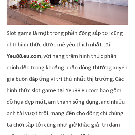
Slot game là một trong phần đông sắp tới cũng
như hình thức được mê yêu thích nhất tại
Yeu88.eu.com
, với hàng trăm hình thức phân
minh đến trong khoảng phần đông thường xuyên
gia buôn đáp ứng ví trí thứ nhất thị trường. Các
hình thức slot game tại Yeu88.eu.com bao gồm
đồ họa đẹp mắt, âm thanh sống đụng, and nhiều
anh tài vượt trội, mang đến cho đồng chí chúng
ta chơi sắp tới cũng như giờ khắc giải trí đam