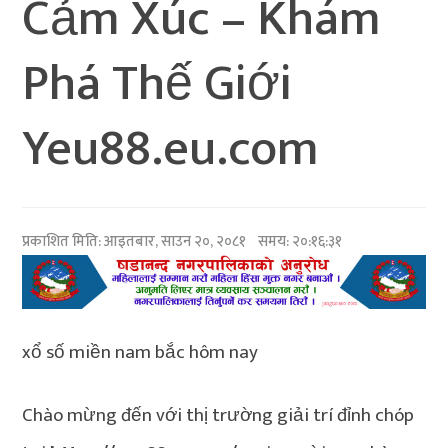
Cảm Xúc – Khám
Phá Thế Giới
Yeu88.eu.com
प्रकाशित मिति:
आइतबार, साउन २०, २०८१
समय: २०:१६:३१
xổ số miền nam bắc hôm nay
Chào mừng đến với thị trường giải trí đỉnh chóp