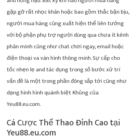
and nồng hậu. Bất kỳ khi nào người mua hàng
gặp gỡ rất nhọc khăn hoặc bao gồm thắc bận bịu,
người mua hàng cũng xuất hiện thể liên tưởng
với bộ phận phụ trợ người dùng qua chưa ít kênh
phân minh cũng như chat chơi ngay, email hoặc
điện thoại va ván hình thông minh. Sự cấp cho
tốc nhẹn lẹ and tác dụng trong số bước xử trí
vấn đề là một trong phần đông sắp tới cũng như
dạng hình hình quánh biệt Khủng của
Yeu88.eu.com.
Cá Cược Thể Thao Đỉnh Cao tại
Yeu88.eu.com