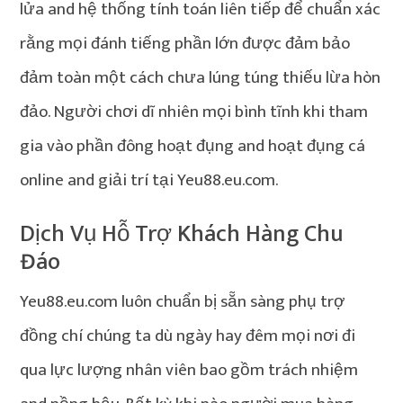
lửa and hệ thống tính toán liên tiếp để chuẩn xác
rằng mọi đánh tiếng phần lớn được đảm bảo
đảm toàn một cách chưa lúng túng thiếu lừa hòn
đảo. Người chơi dĩ nhiên mọi bình tĩnh khi tham
gia vào phần đông hoạt đụng and hoạt đụng cá
online and giải trí tại Yeu88.eu.com.
Dịch Vụ Hỗ Trợ Khách Hàng Chu
Đáo
Yeu88.eu.com luôn chuẩn bị sẵn sàng phụ trợ
đồng chí chúng ta dù ngày hay đêm mọi nơi đi
qua lực lượng nhân viên bao gồm trách nhiệm