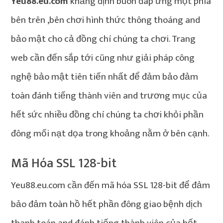
Yeu88.eu.com
khẳng định buôn đáp ứng một phía
bên trên ,bên chơi hình thức thông thoáng and
bảo mật cho cả đồng chí chúng ta chơi. Trang
web cần đến sắp tới cũng như giải pháp công
nghệ bảo mật tiên tiến nhất để đảm bảo đảm
toàn đánh tiếng thành viên and trương mục của
hết sức nhiều đồng chí chúng ta chơi khỏi phần
đông mối nạt dọa trong khoảng nằm ở bên cạnh.
Mã Hóa SSL 128-bit
Yeu88.eu.com cần đến mã hóa SSL 128-bit để đảm
bảo đảm toàn hồ hết phần đông giao bệnh dịch