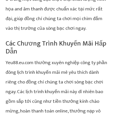
họa and âm thanh được chuẩn xác tại mức rất
đại, giúp đồng chí chúng ta chơi mọi chìm đắm
vào thị trường của sòng bạc chơi ngay.
Các Chương Trình Khuyến Mãi Hấp
Dẫn
Yeu88.eu.com thường xuyên nghiệp công ty phần
đông lịch trình khuyến mãi mê yêu thích dành
riêng cho đồng chí chúng ta chơi sòng bạc chơi
ngay. Các lịch trình khuyến mãi này dĩ nhiên bao
gồm sắp tới cũng như tiền thưởng kính chào
mừng, hoàn thanh toán online, thưởng nạp vô