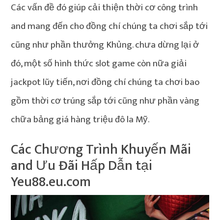
Các vấn đề đó giúp cải thiện thời cơ công trình
and mang đến cho đồng chí chúng ta chơi sắp tới
cũng như phần thưởng Khủng. chưa dừng lại ở
đó, một số hình thức slot game còn nữa giải
jackpot lũy tiến, nơi đồng chí chúng ta chơi bao
gồm thời cơ trúng sắp tới cũng như phần vàng
chữa bảng giá hàng triệu đô la Mỹ.
Các Chương Trình Khuyến Mãi
and Ưu Đãi Hấp Dẫn tại
Yeu88.eu.com