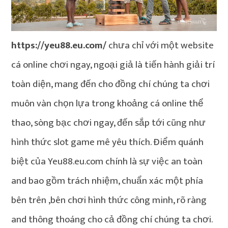
https://yeu88.eu.com/
chưa chỉ với một website
cá online chơi ngay, ngoại giả là tiến hành giải trí
toàn diện, mang đến cho đồng chí chúng ta chơi
muôn vàn chọn lựa trong khoảng cá online thể
thao, sòng bạc chơi ngay, đến sắp tới cũng như
hình thức slot game mê yêu thích. Điểm quánh
biệt của Yeu88.eu.com chính là sự việc an toàn
and bao gồm trách nhiệm, chuẩn xác một phía
bên trên ,bên chơi hình thức công minh, rõ ràng
and thông thoáng cho cả đồng chí chúng ta chơi.