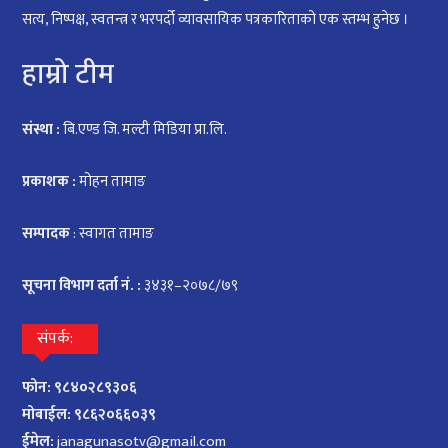
सत्य, निष्पक्ष, स्वतन्त्र र भरपर्दो व्यावसायिक पत्रकारिताको एक स्तम्भ हुनेछ ।
हाम्रो टीम
संस्था :
बि.एण्ड जि. मल्टी मिडिया प्रा.लि.
प्रकाशक :
मोहन तामाङ
सम्पादक
: स्वागत तामाङ
सूचना विभाग दर्ता नं. :
३४३१–२०७८/७९
संपर्क:
फोन: ९८४०२८९३०६
मोबाईल: ९८६२०६६०३९
ईमेल:
janagunasotv@gmail.com