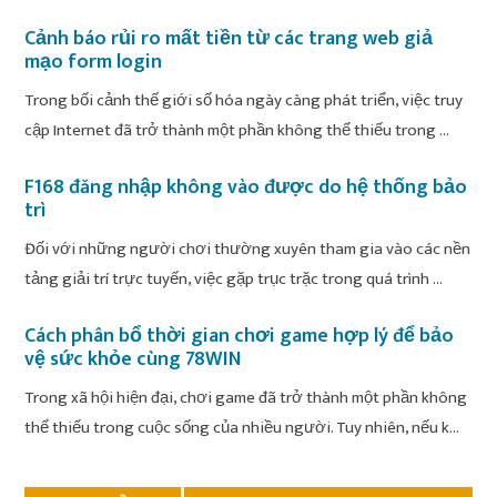
Cảnh báo rủi ro mất tiền từ các trang web giả
mạo form login
Trong bối cảnh thế giới số hóa ngày càng phát triển, việc truy
cập Internet đã trở thành một phần không thể thiếu trong ...
F168 đăng nhập không vào được do hệ thống bảo
trì
Đối với những người chơi thường xuyên tham gia vào các nền
tảng giải trí trực tuyến, việc gặp trục trặc trong quá trình ...
Cách phân bổ thời gian chơi game hợp lý để bảo
vệ sức khỏe cùng 78WIN
Trong xã hội hiện đại, chơi game đã trở thành một phần không
thể thiếu trong cuộc sống của nhiều người. Tuy nhiên, nếu k...