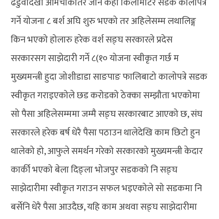
ढडुवादेखी आमचोकतिर जाने केही किलोमीटर सडक कालोपत्रे
गर्ने योजना ८ बर्श अघि शुरु भएको तर अहिलेसम्म लथालिङ्ग
किन भएको होलारु हरेक वर्श सङ्घ सरकारले प्रदेस
सरकारसग साझेदारी गर्ने ८(१० योजना स्वीकृत गर्छ म
मुख्यमन्त्री हुदा जोशीडाडा साङपाङ फालिबाटो कालोपत्रे सडक
स्वीकृत गराइएकोले छड करोडको ठेक्का सम्झौता भएकोमा
सो पैसा अहिलेसम्ममा जम्मै सङ्घ सरकारबाट आएको छ, संघ
सरकारले हरेक बर्ष धेरै पैसा पठाउन थालेदेखि काम छिटो हुन
थालेको हो, आफुले समर्थन गरेको सरकारको मुख्यमन्त्री केदार
कार्की भएको बेला दिङ्ला भोजपुर सडकको नि सङ्घ
साझेदारीमा स्वीकृत गराउन सफल भइएकोले सो सडकमा नि
बर्सेनि धेरै पैसा आउदैछ, यहि काम अथवा सङ्घ साझेदारीमा