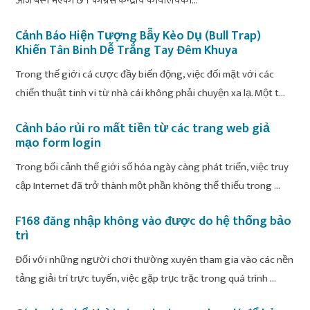
आज बस्ने भएको छ । कांग्रेस केन्द्रीय कार्यालयका...
Cảnh Báo Hiện Tượng Bẫy Kèo Dụ (Bull Trap)
Khiến Tân Binh Dễ Trắng Tay Đêm Khuya
Trong thế giới cá cược đầy biến động, việc đối mặt với các
chiến thuật tinh vi từ nhà cái không phải chuyện xa lạ. Một t...
Cảnh báo rủi ro mất tiền từ các trang web giả
mạo form login
Trong bối cảnh thế giới số hóa ngày càng phát triển, việc truy
cập Internet đã trở thành một phần không thể thiếu trong ...
F168 đăng nhập không vào được do hệ thống bảo
trì
Đối với những người chơi thường xuyên tham gia vào các nền
tảng giải trí trực tuyến, việc gặp trục trặc trong quá trình ...