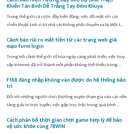
Khiến Tân Binh Dễ Trắng Tay Đêm Khuya
Trong thế giới cá cược đầy biến động, việc đối mặt với các
chiến thuật tinh vi từ nhà cái không phải chuyện xa lạ. Một t...
Cảnh báo rủi ro mất tiền từ các trang web giả
mạo form login
Trong bối cảnh thế giới số hóa ngày càng phát triển, việc truy
cập Internet đã trở thành một phần không thể thiếu trong ...
F168 đăng nhập không vào được do hệ thống bảo
trì
Đối với những người chơi thường xuyên tham gia vào các nền
tảng giải trí trực tuyến, việc gặp trục trặc trong quá trình ...
Cách phân bổ thời gian chơi game hợp lý để bảo
vệ sức khỏe cùng 78WIN