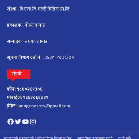
संस्था :
बि.एण्ड जि. मल्टी मिडिया प्रा.लि.
प्रकाशक :
मोहन तामाङ
सम्पादक
: स्वागत तामाङ
सूचना विभाग दर्ता नं. :
३४३१–२०७८/७९
संपर्क:
फोन: ९८४०२८९३०६
मोबाईल: ९८६२०६६०३९
ईमेल:
janagunasotv@gmail.com
Facebook
Twitter
YouTube
Instagram
जनगुनासो डटकमको आधिकारिक फेसबुक पेज
सामाजिक सञ्जालमा हामी
हाम्रो बारे