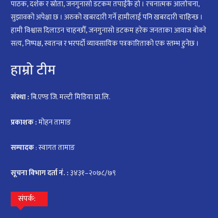
पाठक, दर्शक र स्रोता, जनगुनासो डटकम तपाईंकै हो । रचनात्मक आलोचना,
सुझावको अपेक्षा छ । अरुको खबरदारी गर्ने हामीलाई पनि खबरदारी चाहिन्छ ।
हामी विश्वास दिलाउन चाहन्छौँ, जनगुनासो डटकम हरेक जनताका आवाज बोक्ने
सत्य, निष्पक्ष, स्वतन्त्र र भरपर्दो व्यावसायिक पत्रकारिताको एक स्तम्भ हुनेछ ।
हाम्रो टीम
संस्था :
बि.एण्ड जि. मल्टी मिडिया प्रा.लि.
प्रकाशक :
मोहन तामाङ
सम्पादक
: स्वागत तामाङ
सूचना विभाग दर्ता नं. :
३४३१–२०७८/७९
संपर्क: