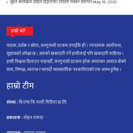
वृहत कार्यक्रम सहित दिङ्लामा उभौली पर्वको समापन
May 16, 2026
हाम्रो बारे
पाठक, दर्शक र स्रोता, जनगुनासो डटकम तपाईंकै हो । रचनात्मक आलोचना,
सुझावको अपेक्षा छ । अरुको खबरदारी गर्ने हामीलाई पनि खबरदारी चाहिन्छ ।
हामी विश्वास दिलाउन चाहन्छौँ, जनगुनासो डटकम हरेक जनताका आवाज बोक्ने
सत्य, निष्पक्ष, स्वतन्त्र र भरपर्दो व्यावसायिक पत्रकारिताको एक स्तम्भ हुनेछ ।
हाम्रो टीम
संस्था :
बि.एण्ड जि. मल्टी मिडिया प्रा.लि.
प्रकाशक :
मोहन तामाङ