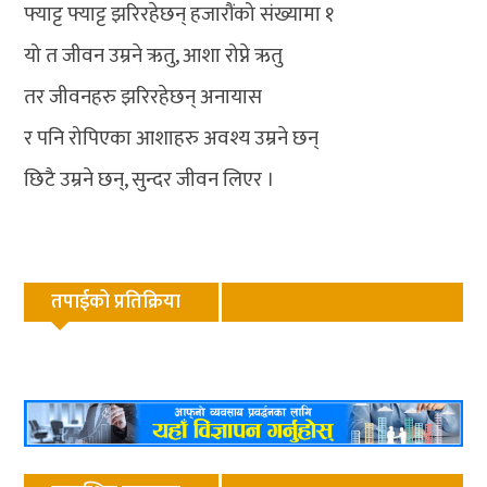
फ्याट्ट फ्याट्ट झरिरहेछन् हजारौंको संख्यामा १
यो त जीवन उम्रने ऋतु, आशा रोप्ने ऋतु
तर जीवनहरु झरिरहेछन् अनायास
र पनि रोपिएका आशाहरु अवश्य उम्रने छन्
छिटै उम्रने छन्, सुन्दर जीवन लिएर ।
तपाईको प्रतिक्रिया