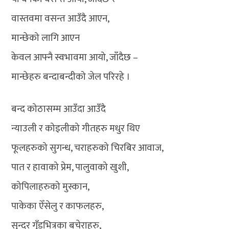
वास्तवमा वसन्त आउँदै आएन,
मान्छेको लागि आएन
केवल आफ्नै स्वभावमा आयो, जाँदैछ –
मान्छेहरु बन्दाबन्दीको जेल परिरहे ।
बन्द कोठासम्म आउँदा आउँदै
न्याउली र कोइलीको गीतहरु मधुर थिए
फूलहरुको सुगन्ध, चराहरुको चिरबिर आवाज,
पात र हावाको प्रेम, पालुवाको खुशी,
कोपिलाहरुको मुस्कान,
पाकेका ऐँसेलु र काफलहरु,
सुन्दर गुँडभित्रका बचेराहरु,