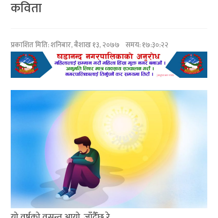
कविता
प्रकाशित मिति:
शनिबार, बैशाख १३, २०७७
समय: १७:३०:२२
यो वर्षको वसन्त आयो, जाँदैँछ रे