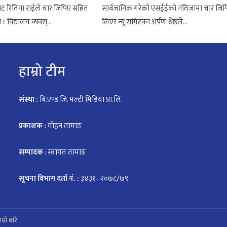
ाट रितिना राईले चार जिपिए सहित
सार्वजानिक गरेको एसईईको नतिजामा चार जिप
 विद्यालय व्यवस्...
लिएर न्यू समिटका अर्पण श्रेष्ठले...
हाम्रो टीम
संस्था :
बि.एण्ड जि. मल्टी मिडिया प्रा.लि.
प्रकाशक :
मोहन तामाङ
सम्पादक
: स्वागत तामाङ
सूचना विभाग दर्ता नं. :
३४३१–२०७८/७९
ाम्रो बारे