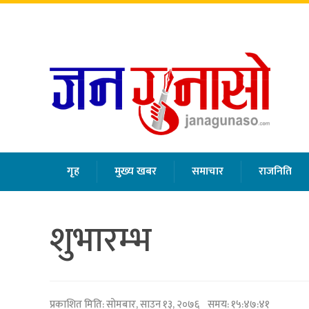
शुक्रबार
,
साउन
२२
,
२०८३
गृह
मुख्य खबर
समाचार
राजनिति
शुभारम्भ
प्रकाशित मिति:
सोमबार, साउन १३, २०७६
समय: १५:४७:४१