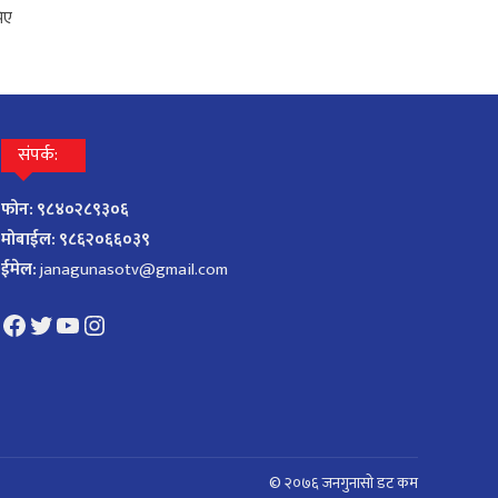
िए
संपर्क:
फोन: ९८४०२८९३०६
मोबाईल: ९८६२०६६०३९
ईमेल:
janagunasotv@gmail.com
Facebook
Twitter
YouTube
Instagram
© २०७६ जनगुनासाे डट कम