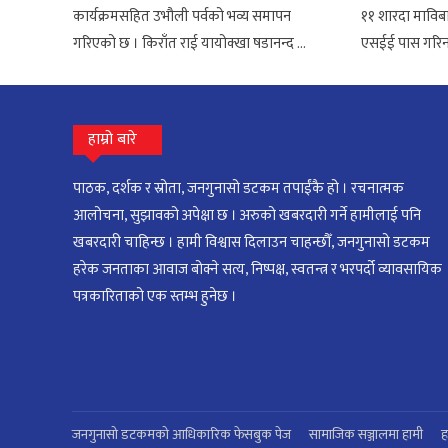
कार्यक्रमसहित उभौली पर्वको भव्य समापन
११ शारदा माविब
गरिएको छ । किराँत राई यायोक्खा षडानन्द ...
एसईई पास गरिन ।
हाम्रो बारे
पाठक, दर्शक र स्रोता, जनगुनासो डटकम तपाईंकै हो । रचनात्मक
आलोचना, सुझावको अपेक्षा छ । अरुको खबरदारी गर्ने हामीलाई पनि
खबरदारी चाहिन्छ । हामी विश्वास दिलाउन चाहन्छौँ, जनगुनासो डटकम
हरेक जनताका आवाज बोक्ने सत्य, निष्पक्ष, स्वतन्त्र र भरपर्दो व्यावसायिक
पत्रकारिताको एक स्तम्भ हुनेछ ।
जनगुनासो डटकमको आधिकारिक फेसबुक पेज
सामाजिक सञ्जालमा हामी
ह