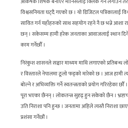
आर्कषक शिर्षक बनाएर मानिसलाई क्लिक गर्न लगाउने तर स
विश्वसनियता घट्दै गएको छ । यो डिजिटल पत्रिकालाई वि
सावित गर्न यहाँहरुको साथ सहयोग रहने नै छ भन्ने आशा राख
छन् । सकेसम्म हामी हरेक जनताका आवाजलाई स्थान दिने कोश
काम गर्नेछौँ ।
निरंकुश शासनले सञ्चार माध्यम माथि लगाएको प्रतिबन्ध ल
र विस्तारले नेपालमा ठूलो फड्को मारेको छ । आज हामी त्यह
बोल्ने र अभिव्यक्ति गर्ने स्वतन्त्रताको प्रयोग गरिरहेका छ
पूरा भएका छैनन् । लोकतन्त्र सुदृढ् हुन सकेको छैन । भ्रष्
उति निराशा पनि हुन्छ । जनतामा अहिले त्यस्तै निराशा छ
प्रशंसा गर्नेछौं ।