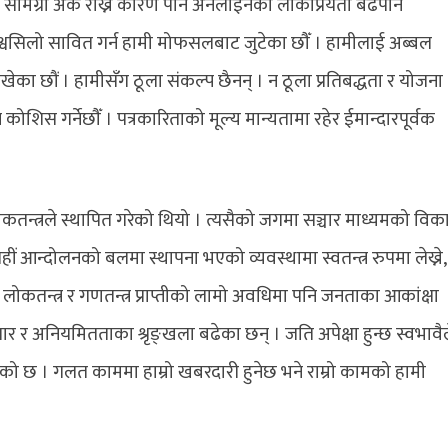
ामग्री अर्कै राख्ने कारण पनि अनलाईनको लोकप्रियता बढेपनि
श्वसिलो सावित गर्न हामी मोफसलबाट जुटेका छौँ । हामीलाई अब्बल
ेका छौं । हामीसँग ठूला संकल्प छैनन् । न ठूला प्रतिबद्धता र योजना
िस गर्नेछौँ । पत्रकारिताको मूल्य मान्यतामा रहेर ईमान्दारपूर्वक
ोकतन्त्रले स्थापित गरेको थियो । त्यसैको जगमा सञ्चार माध्यमको वि
ीं आन्दोलनको बलमा स्थापना भएको व्यवस्थामा स्वतन्त्र रुपमा लेख्ने,
ौँ । लोकतन्त्र र गणतन्त्र प्राप्तीको लामो अवधिमा पनि जनताका आकांक्षा
टाचार र अनियमितताका श्रृङ्खला बढेका छन् । जति अपेक्षा हुन्छ स्वभावै
ाएको छ । गलत काममा हाम्रो खबरदारी हुनेछ भने राम्रो कामको हामी