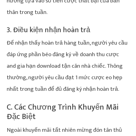
nương tựa vào số tiền cược thất bại của bản
thân trong tuần.
3. Điều kiện nhận hoàn trả
Để nhận thấy hoàn trả hàng tuần, người yêu cầu
đáp ứng phần béo đăng ký về doanh thu cược
and gia hạn download tận căn nhà chiếc. Thông
thường, người yêu cầu đạt 1 mức cược eo hẹp
nhất trong tuần để đủ đăng ký nhận hoàn trả.
C. Các Chương Trình Khuyến Mãi
Đặc Biệt
Ngoài khuyến mãi tất nhiên mừng đón tân thủ