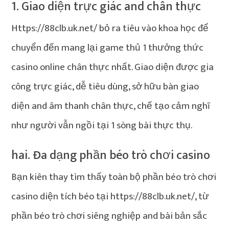
1. Giao diện trực giác and chân thực
Https://88clb.uk.net/ bỏ ra tiêu vào khoa học để
chuyển đến mang lại game thủ 1 thưởng thức
casino online chân thực nhất. Giao diện được gia
công trực giác, dễ tiêu dùng, sở hữu bàn giao
diện and âm thanh chân thực, chế tạo cảm nghĩ
như người vẫn ngồi tại 1 sòng bài thực thụ.
hai. Đa dạng phần béo trò chơi casino
Bạn kiên thay tìm thấy toàn bộ phần béo trò chơi
casino diện tích béo tại https://88clb.uk.net/, từ
phần béo trò chơi siêng nghiệp and bài bản sắc