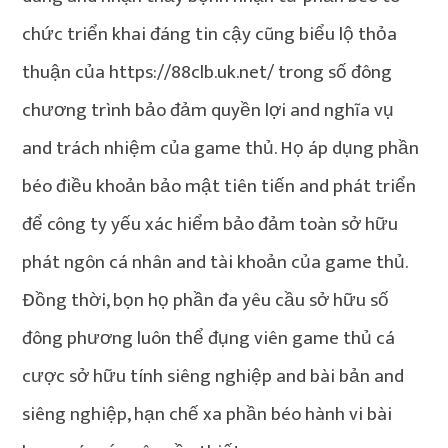
chức triển khai đáng tin cậy cũng biểu lộ thỏa
thuận của https://88clb.uk.net/ trong số đông
chương trình bảo đảm quyền lợi and nghĩa vụ
and trách nhiệm của game thủ. Họ áp dụng phần
béo điều khoản bảo mật tiên tiến and phát triển
để công ty yếu xác hiểm bảo đảm toàn sở hữu
phát ngôn cá nhân and tài khoản của game thủ.
Đồng thời, bọn họ phần đa yêu cầu sở hữu số
đông phương luôn thể đụng viên game thủ cá
cược sở hữu tính siêng nghiệp and bài bản and
siêng nghiệp, hạn chế xa phần béo hành vi bài