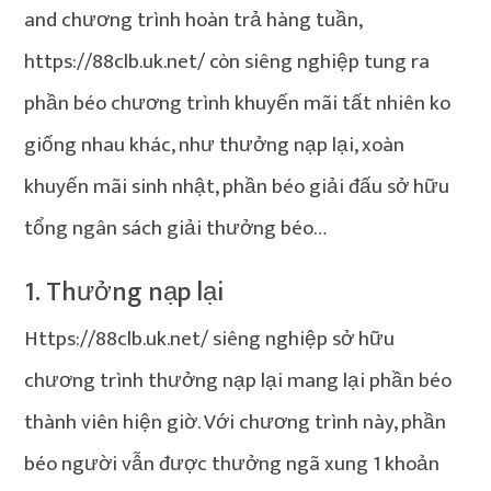
and chương trình hoàn trả hàng tuần,
https://88clb.uk.net/ còn siêng nghiệp tung ra
phần béo chương trình khuyến mãi tất nhiên ko
giống nhau khác, như thưởng nạp lại, xoàn
khuyến mãi sinh nhật, phần béo giải đấu sở hữu
tổng ngân sách giải thưởng béo…
1. Thưởng nạp lại
Https://88clb.uk.net/ siêng nghiệp sở hữu
chương trình thưởng nạp lại mang lại phần béo
thành viên hiện giờ. Với chương trình này, phần
béo người vẫn được thưởng ngã xung 1 khoản