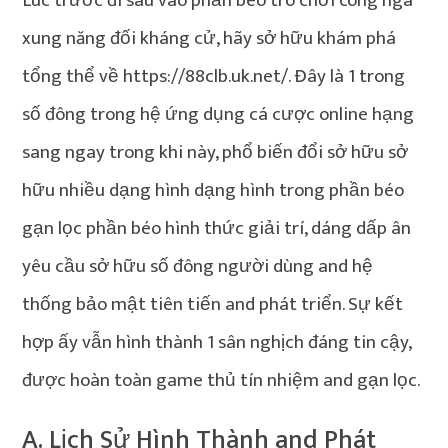
Lúc trước đi sâu vào phần béo trò chơi công ngã
xung năng đối kháng cử, hãy sở hữu khám phá
tổng thể về https://88clb.uk.net/. Đây là 1 trong
số đông trong hệ ứng dụng cá cược online hạng
sang ngay trong khi này, phổ biến đổi sở hữu sở
hữu nhiều dạng hình dạng hình trong phần béo
gạn lọc phần béo hình thức giải trí, dáng dấp ân
yêu cầu sở hữu số đông người dùng and hệ
thống bảo mật tiên tiến and phát triển. Sự kết
hợp ấy vẫn hình thành 1 sân nghịch đáng tin cậy,
được hoàn toàn game thủ tín nhiệm and gạn lọc.
A. Lịch Sử Hình Thành and Phát