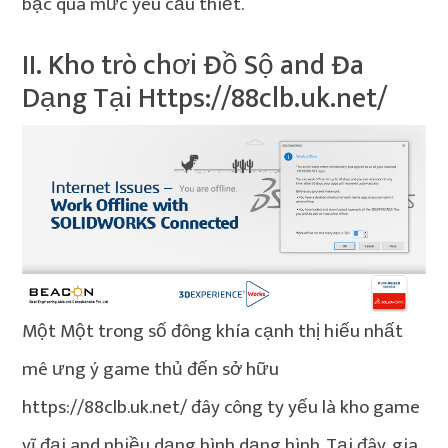
bạc quá mức yêu cầu thiết.
II. Kho trò chơi Đồ Sộ and Đa
Dạng Tại Https://88clb.uk.net/
Một Một trong số đông khía cạnh thị hiếu nhất
mê ưng ý game thủ đến sở hữu
https://88clb.uk.net/ đây công ty yếu là kho game
vĩ đại and nhiều dạng hình dạng hình. Tại đây, gia