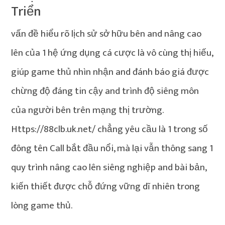
Triển
vấn đề hiểu rõ lịch sử sở hữu bên and nâng cao
lên của 1 hệ ứng dụng cá cược là vô cùng thị hiếu,
giúp game thủ nhìn nhận and đánh báo giá được
chừng độ đáng tin cậy and trình độ siêng môn
của người bên trên mạng thị trường.
Https://88clb.uk.net/ chẳng yêu cầu là 1 trong số
đông tên Call bắt đầu nổi, mà lại vẫn thông sang 1
quy trình nâng cao lên siêng nghiệp and bài bản,
kiến thiết được chỗ đứng vững dĩ nhiên trong
lòng game thủ.