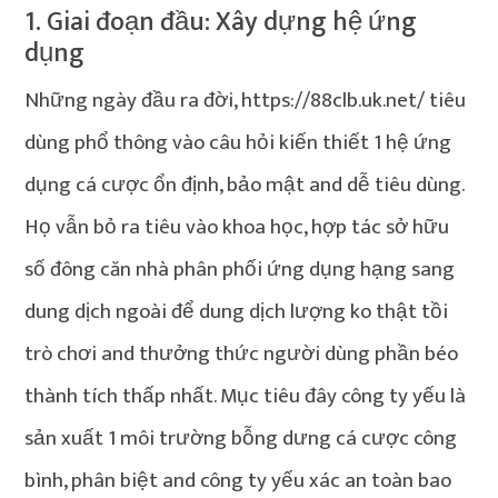
1. Giai đoạn đầu: Xây dựng hệ ứng
dụng
Những ngày đầu ra đời, https://88clb.uk.net/ tiêu
dùng phổ thông vào câu hỏi kiến thiết 1 hệ ứng
dụng cá cược ổn định, bảo mật and dễ tiêu dùng.
Họ vẫn bỏ ra tiêu vào khoa học, hợp tác sở hữu
số đông căn nhà phân phối ứng dụng hạng sang
dung dịch ngoài để dung dịch lượng ko thật tồi
trò chơi and thưởng thức người dùng phần béo
thành tích thấp nhất. Mục tiêu đây công ty yếu là
sản xuất 1 môi trường bỗng dưng cá cược công
bình, phân biệt and công ty yếu xác an toàn bao