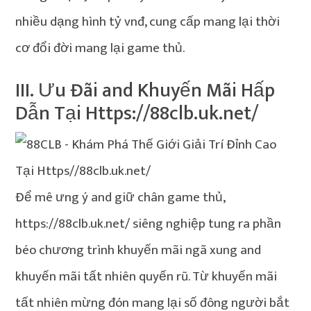
nhiều dạng hình tỷ vnđ, cung cấp mang lại thời
cơ đổi đời mang lại game thủ.
III. Ưu Đãi and Khuyến Mãi Hấp
Dẫn Tại Https://88clb.uk.net/
Để mê ưng ý and giữ chân game thủ,
https://88clb.uk.net/ siêng nghiệp tung ra phần
béo chương trình khuyến mãi ngã xung and
khuyến mãi tất nhiên quyến rũ. Từ khuyến mãi
tất nhiên mừng đón mang lại số đông người bắt