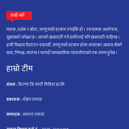
हाम्रो बारे
पाठक, दर्शक र स्रोता, जनगुनासो डटकम तपाईंकै हो । रचनात्मक आलोचना,
सुझावको अपेक्षा छ । अरुको खबरदारी गर्ने हामीलाई पनि खबरदारी चाहिन्छ ।
हामी विश्वास दिलाउन चाहन्छौँ, जनगुनासो डटकम हरेक जनताका आवाज बोक्ने
सत्य, निष्पक्ष, स्वतन्त्र र भरपर्दो व्यावसायिक पत्रकारिताको एक स्तम्भ हुनेछ ।
हाम्रो टीम
संस्था :
बि.एण्ड जि. मल्टी मिडिया प्रा.लि.
प्रकाशक :
मोहन तामाङ
सम्पादक
: स्वागत तामाङ