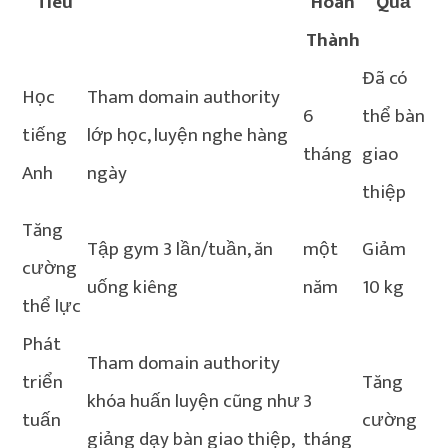
Tiêu
Hoàn
Quả
Thành
Đã có
Học
Tham domain authority
6
thể bàn
tiếng
lớp học, luyện nghe hàng
tháng
giao
Anh
ngày
thiệp
Tăng
Tập gym 3 lần/tuần, ăn
một
Giảm
cường
uống kiêng
năm
10 kg
thể lực
Phát
Tham domain authority
triển
Tăng
khóa huấn luyện cũng như
3
tuấn
cường
giảng dạy bàn giao thiệp,
tháng