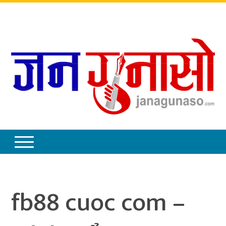
बिहिबार
,
साउन
२१
,
२०८३
fb88 cuoc com –