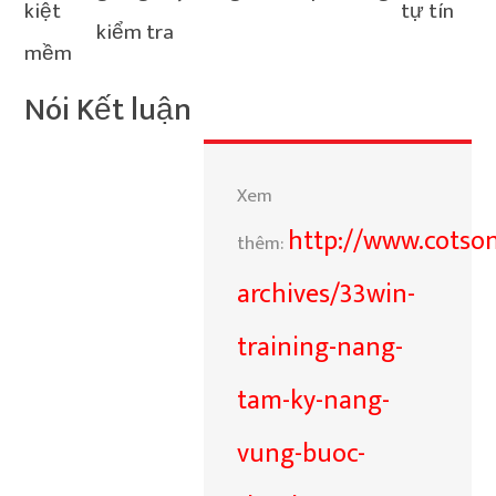
kiệt
tự tín
kiểm tra
mềm
Nói Kết luận
Xem
http://www.cotso
thêm:
archives/33win-
training-nang-
tam-ky-nang-
vung-buoc-