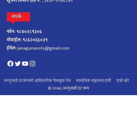
सूचना विभाग दर्ता नं. :
३४३१–२०७८/७९
संपर्क:
फोन: ९८४०२८९३०६
मोबाईल: ९८६२०६६०३९
ईमेल:
janagunasotv@gmail.com
Facebook
Twitter
YouTube
Instagram
जनगुनासो डटकमको आधिकारिक फेसबुक पेज
सामाजिक सञ्जालमा हामी
हाम्रो बारे
© २०७६ जनगुनासाे डट कम