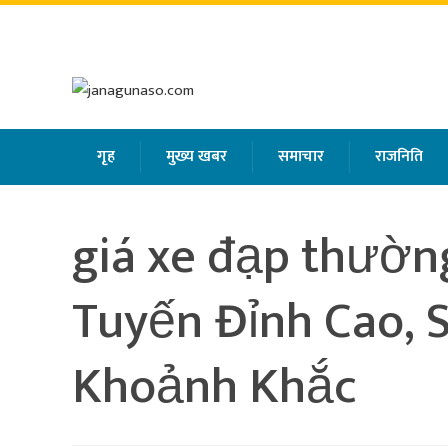
बिहिबार
,
साउन
२१
,
२०८३
गृह
मुख्य खबर
समाचार
राजनिति
giá xe đạp thườn
Tuyến Đỉnh Cao,
Khoảnh Khắc