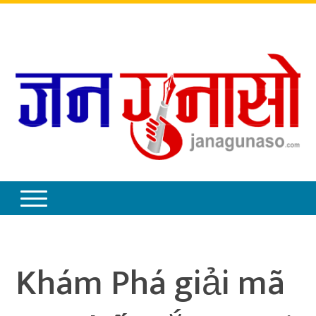
शुक्रबार
,
साउन
२२
,
२०८३
Khám Phá giải mã