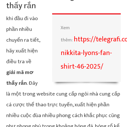
thấy rắn
khi đầu đi vào
Xem
phần nhiều
https://telegrafi.
chuyển ra tiết,
thêm:
hãy xuất hiện
nikkita-lyons-fan-
điều tra về
shirt-46-2025/
giải mã mơ
thấy rắn
. Đây
là một trong website cung cấp ngôi nhà cung cấp
cá cược thể thao trực tuyến, xuất hiện phần
nhiều cuộc đùa nhiều phong cách khắc phục cũng
như phong phú trong khoảng bóng đá, bóng rổ kể