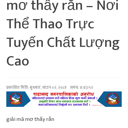
mơ thấy rắn – Nơi
Thể Thao Trực
Tuyến Chất Lượng
Cao
प्रकाशित मिति:
बुधबार, साउन ०२, २०८१
समय: ४:४३:५२
giải mã mơ thấy rắn