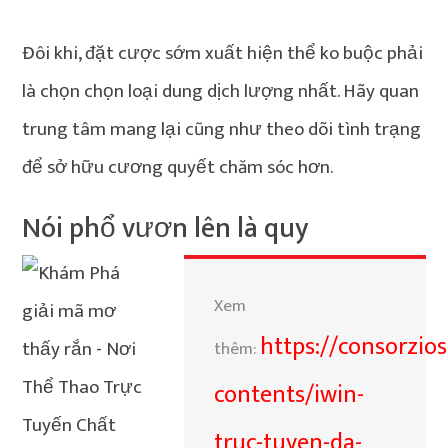
Đôi khi, đặt cược sớm xuất hiện thể ko buộc phải
là chọn chọn loại dung dịch lượng nhất. Hãy quan
trung tâm mang lại cũng như theo dõi tình trạng
để sở hữu cương quyết chăm sóc hơn.
Nói phổ vươn lên là quy
Xem
https://consorzios
thêm:
contents/iwin-
truc-tuyen-da-