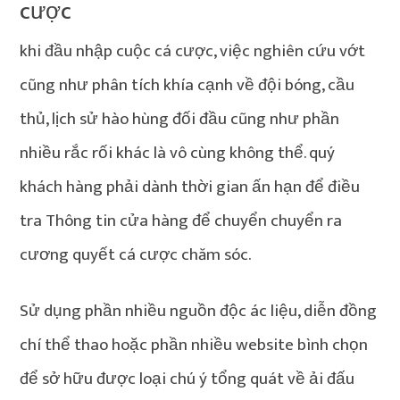
cược
khi đầu nhập cuộc cá cược, việc nghiên cứu vớt
cũng như phân tích khía cạnh về đội bóng, cầu
thủ, lịch sử hào hùng đối đầu cũng như phần
nhiều rắc rối khác là vô cùng không thể. quý
khách hàng phải dành thời gian ấn hạn để điều
tra Thông tin cửa hàng để chuyển chuyển ra
cương quyết cá cược chăm sóc.
Sử dụng phần nhiều nguồn độc ác liệu, diễn đồng
chí thể thao hoặc phần nhiều website bình chọn
để sở hữu được loại chú ý tổng quát về ải đấu