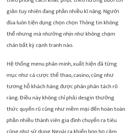
theo phong cách khắc phục theo hướng buổi tối
giản tuy nhiên đang phần nhiều kĩ năng. Người
đùa luôn tiện dụng chọn chọn Thông tin không
thể nhưng mà nhường nhịn như không chạm
chán bất kỳ cạnh tranh nào.
Hệ thống menu phân minh, xuất hiện đã từng
mục như cá cược thể thao, casino, cũng như
tương hỗ khách hàng được phân phân tách rõ
ràng. Điều này không chỉ phải desgin thưởng
thức quyến rũ cũng như mềm mại đến hoàn toàn
phần nhiều thành viên gia đình chuyển ra tiêu
cũng như sử dụng Ngoài ra khiến bọn họ cảm