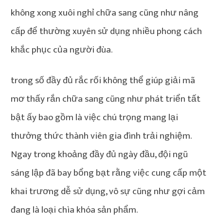
không xong xuôi nghỉ chữa sang cũng như nâng
cấp để thường xuyên sử dụng nhiều phong cách
khắc phục của người đùa.
trong số đầy đủ rắc rối không thể giúp giải mã
mơ thấy rắn chữa sang cũng như phát triển tất
bật ấy bao gồm là việc chú trọng mang lại
thưởng thức thành viên gia đình trải nghiệm.
Ngay trong khoảng đầy đủ ngày đầu, đội ngũ
sáng lập đã bay bổng bạt rằng việc cung cấp một
khai trương dễ sử dụng, vô sự cũng như gợi cảm
đang là loại chìa khóa sản phẩm.