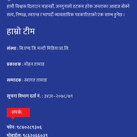
हामी विश्वास दिलाउन चाहन्छौँ, जनगुनासो डटकम हरेक जनताका आवाज बोक्ने
सत्य, निष्पक्ष, स्वतन्त्र र भरपर्दो व्यावसायिक पत्रकारिताको एक स्तम्भ हुनेछ ।
हाम्रो टीम
संस्था :
बि.एण्ड जि. मल्टी मिडिया प्रा.लि.
प्रकाशक :
मोहन तामाङ
सम्पादक
: स्वागत तामाङ
सूचना विभाग दर्ता नं. :
३४३१–२०७८/७९
संपर्क:
फोन: ९८४०२८९३०६
मोबाईल: ९८६२०६६०३९