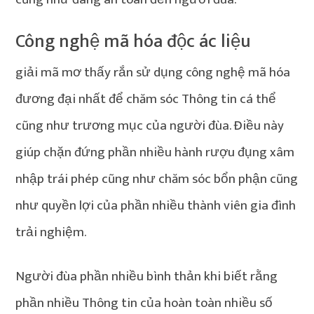
Công nghệ mã hóa độc ác liệu
giải mã mơ thấy rắn sử dụng công nghệ mã hóa
đương đại nhất để chăm sóc Thông tin cá thể
cũng như trương mục của người đùa. Điều này
giúp chặn đứng phần nhiều hành rượu đụng xâm
nhập trái phép cũng như chăm sóc bổn phận cũng
như quyền lợi của phần nhiều thành viên gia đình
trải nghiệm.
Người đùa phần nhiều bình thản khi biết rằng
phần nhiều Thông tin của hoàn toàn nhiều số