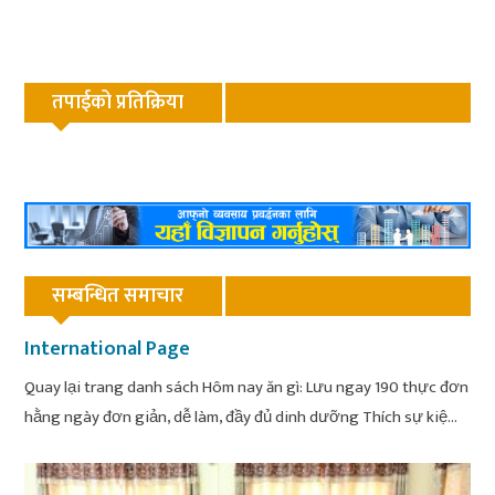
तपाईको प्रतिक्रिया
सम्बन्धित समाचार
International Page
Quay lại trang danh sách Hôm nay ăn gì: Lưu ngay 190 thực đơn
hằng ngày đơn giản, dễ làm, đầy đủ dinh dưỡng Thích sự kiệ...