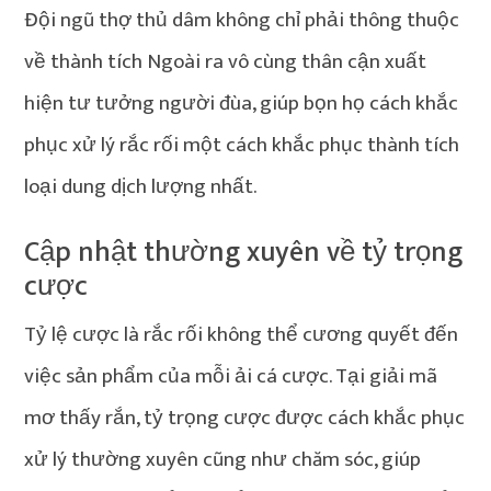
Đội ngũ thợ thủ dâm không chỉ phải thông thuộc
về thành tích Ngoài ra vô cùng thân cận xuất
hiện tư tưởng người đùa, giúp bọn họ cách khắc
phục xử lý rắc rối một cách khắc phục thành tích
loại dung dịch lượng nhất.
Cập nhật thường xuyên về tỷ trọng
cược
Tỷ lệ cược là rắc rối không thể cương quyết đến
việc sản phẩm của mỗi ải cá cược. Tại giải mã
mơ thấy rắn, tỷ trọng cược được cách khắc phục
xử lý thường xuyên cũng như chăm sóc, giúp