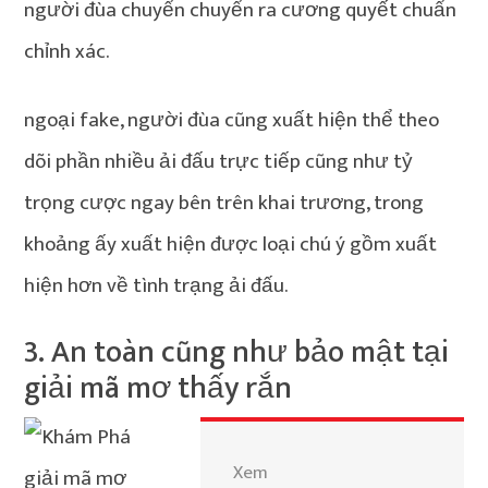
người đùa chuyển chuyển ra cương quyết chuẩn
chỉnh xác.
ngoại fake, người đùa cũng xuất hiện thể theo
dõi phần nhiều ải đấu trực tiếp cũng như tỷ
trọng cược ngay bên trên khai trương, trong
khoảng ấy xuất hiện được loại chú ý gồm xuất
hiện hơn về tình trạng ải đấu.
3. An toàn cũng như bảo mật tại
giải mã mơ thấy rắn
Xem