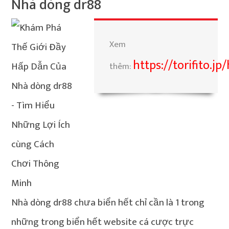
Nhà dòng dr88
Xem
https://torifito.j
thêm:
Nhà dòng dr88 chưa biển hết chỉ cần là 1 trong
những trong biển hết website cá cược trực