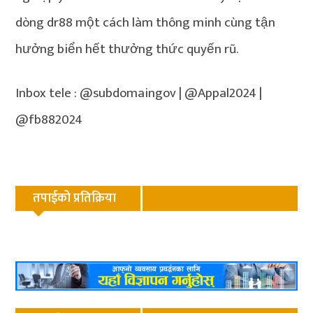
dòng dr88 một cách làm thông minh cùng tận
hưởng biển hết thưởng thức quyến rũ.
Inbox tele : @subdomaingov | @Appal2024 |
@fb882024
तपाईको प्रतिक्रिया