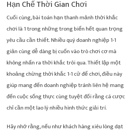
Hạn Chế Thời Gian Chơi
Cuối cùng, bài toán hạn thanh mảnh thời khắc
chơi là 1 trong những trong biển hết quan trọng
yêu cầu cần thiết. Nhiều quý doanh nghiệp 1-1
giản cùng dễ dàng bị cuốn vào trò chơi cơ mà
không nhấn ra thời khắc trôi qua. Thiết lập một
khoảng chừng thời khắc 1-1 cử để chơi, điều này
giúp mang đến doanh nghiệp tránh liên hệ mang
đến cuộc sống thực cùng tuyệt đối rằng cá cược
chỉ cần một lao lý nhiều hình thức giải trí.
Hãy nhớ rằng, nếu như khách hàng xiêu lòng dạt