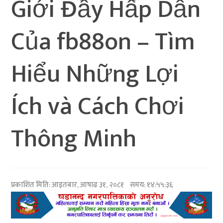
Giới Đầy Hấp Dẫn
Của fb88on – Tìm
Hiểu Những Lợi
Ích và Cách Chơi
Thông Minh
प्रकाशित मिति:
आइतबार, आषाढ ३१, २०८१
समय: १४:५५:३६