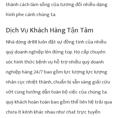
thành cách làm sống của tương đối nhiều dạng
hình phe cánh chúng ta.
Dịch Vụ Khách Hàng Tận Tâm
Nhà dòng dr88 luôn đặt sự đồng tình của nhiều
quý doanh nghiệp lên đứng top. Họ cấp chuyên
sóc hình thức bệnh vụ hỗ trợ nhiều quý doanh
nghiệp hàng 24/7 bao gồm lực lượng lực lượng
nhân cục nhiệt thành, chuẩn bị sẵn sàng giải cứu
vớt cùng hướng dẫn toàn bộ việc của chúng ta.
quý khách hoàn toàn bao gồm thể liên hệ trải qua
chưa ít kênh khác nhau như chat trực tuyến