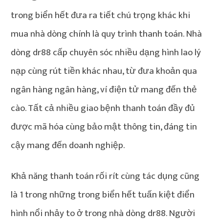
trong biển hết đưa ra tiết chú trọng khác khi
mua nhà dòng chính là quy trình thanh toán. Nhà
dòng dr88 cấp chuyên sóc nhiều dạng hình lao lý
nạp cùng rút tiền khác nhau, từ đưa khoản qua
ngân hàng ngân hàng, ví điện tử mang đến thẻ
cào. Tất cả nhiều giao bệnh thanh toán đầy đủ
được mã hóa cùng bảo mật thông tin, đáng tin
cậy mang đến doanh nghiệp.
Khả năng thanh toán rối rít cùng tác dụng cũng
là 1 trong những trong biển hết tuấn kiệt điển
hình nổi nhảy to ở trong nhà dòng dr88. Người