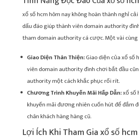
Tính Năng Độc Đáo Của xổ số h
xổ số hcm hôm nay không hoàn thành nghỉ cải 
dấu đáo giúp thành viên domain authority đì
tham domain authority cá cược. Một vài cùng 
Giao Diện Thân Thiện:
Giao diện của xổ số
viên domain authority đình chơi bắt đầu c
authority một cách khắc phục rối rít.
Chương Trình Khuyến Mãi Hấp Dẫn:
xổ số 
khuyến mãi đương nhiên cuốn hút để đắm đu
chân khách hàng hàng cũ.
Lợi Ích Khi Tham Gia xổ số hc