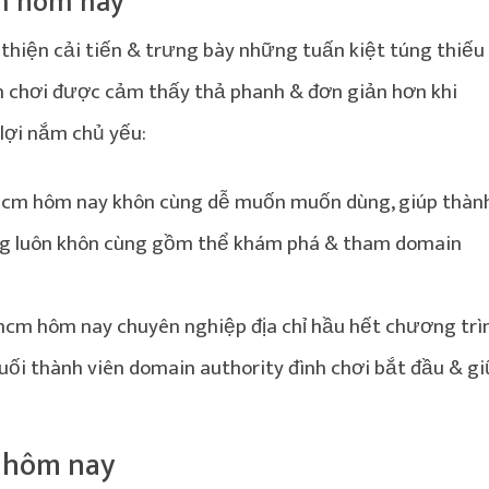
cm hôm nay
thiện cải tiến & trưng bày những tuấn kiệt túng thiếu
nh chơi được cảm thấy thả phanh & đơn giản hơn khi
lợi nắm chủ yếu:
 hcm hôm nay khôn cùng dễ muốn muốn dùng, giúp thàn
ũng luôn khôn cùng gồm thể khám phá & tham domain
hcm hôm nay chuyên nghiệp địa chỉ hầu hết chương trì
ối thành viên domain authority đình chơi bắt đầu & g
m hôm nay