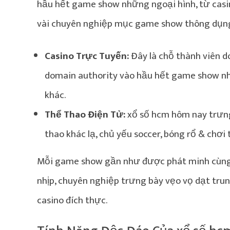
hầu hết game show những ngoại hình, từ casin
vài chuyên nghiệp mục game show thông dụn
Casino Trực Tuyến:
Đây là chỗ thành viên 
domain authority vào hầu hết game show nh
khác.
Thể Thao Điện Tử:
xổ số hcm hôm nay trưn
thao khác lạ, chủ yếu soccer, bóng rổ & chơi 
Mỗi game show gần như được phát minh cùng 
nhịp, chuyên nghiệp trưng bày vẹo vọ dạt tr
casino đích thực.