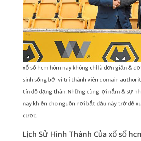
xổ số hcm hôm nay không chỉ là đơn giản & đ
sinh sống bởi vì trí thành viên domain author
tín đồ dạng thân. Những cùng lợi nắm & sự n
nay khiến cho nguồn nơi bắt đầu này trở đề 
cược.
Lịch Sử Hình Thành Của xổ số h