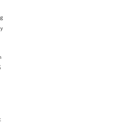
ng
ay
h
ổ
t