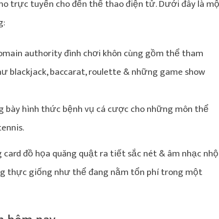
o trực tuyến cho đến thể thao điện tử. Dưới đây là m
g:
domain authority đình chơi khôn cùng gồm thể tham
ư blackjack, baccarat, roulette & những game show
g bày hình thức bệnh vụ cá cược cho những môn thể
tennis.
card đồ họa quăng quật ra tiết sắc nét & âm nhạc nh
ung thực giống như thể đang nằm tổn phí trong một