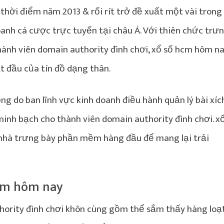
hời điểm năm 2013 & rối rít trở đề xuất một vài trong
doanh cá cược trực tuyến tại châu Á. Với thiên chức trư
hành viên domain authority đình chơi, xổ số hcm hôm n
t đầu của tín đồ dạng thân.
g do ban lĩnh vực kinh doanh điều hành quản lý bài xíc
inh bạch cho thành viên domain authority đình chơi. x
nhà trưng bày phần mềm hàng đầu để mang lại trải
hcm hôm nay
hority đình chơi khôn cùng gồm thể sắm thấy hàng loạ